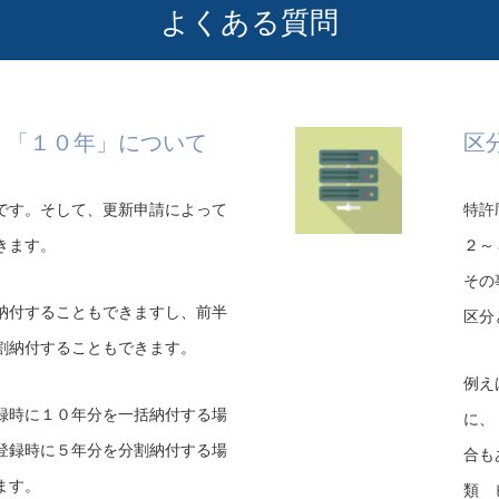
よくある質問
、「１０年」について
区
です。そして、更新申請によって
特許
きます。
２～
その
納付することもできますし、前半
区分
割納付することもできます。
例え
録時に１０年分を一括納付する場
に、
登録時に５年分を分割納付する場
合も
ます。
類 