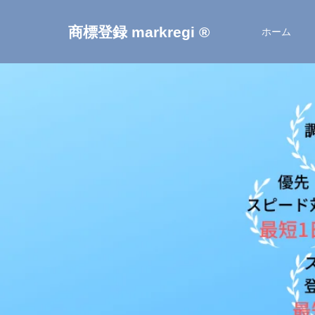
商標登録 markregi ®
ホーム