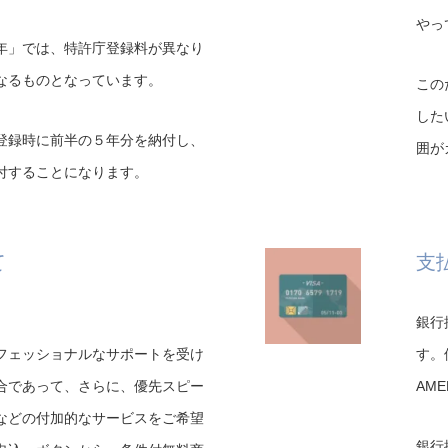
やっ
年」では、特許庁登録料が異なり
なるものとなっています。
この
した
登録時に前半の５年分を納付し、
囲が
付することになります。
て
支
銀行
フェッショナルなサポートを受け
す。
合であって、さらに、優先スピー
AME
などの付加的なサービスをご希望
銀行