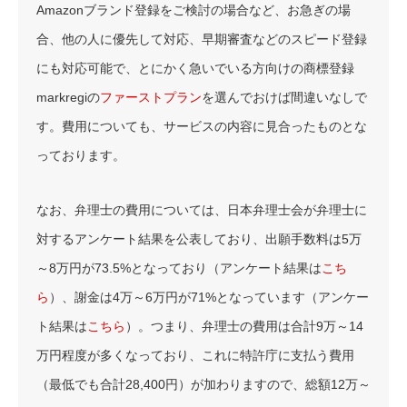
Amazonブランド登録をご検討の場合など、お急ぎの場
合、他の人に優先して対応、早期審査などのスピード登録
にも対応可能で、とにかく急いでいる方向けの商標登録
markregiの
ファーストプラン
を選んでおけば間違いなしで
す。費用についても、サービスの内容に見合ったものとな
っております。
なお、弁理士の費用については、日本弁理士会が弁理士に
対するアンケート結果を公表しており、出願手数料は5万
～8万円が73.5%となっており（アンケート結果は
こち
ら
）、謝金は4万～6万円が71%となっています（アンケー
ト結果は
こちら
）。つまり、弁理士の費用は合計9万～14
万円程度が多くなっており、これに特許庁に支払う費用
（最低でも合計28,400円）が加わりますので、総額12万～