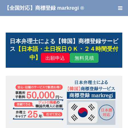
【全国対応】商標登録 markregi ®
日本弁理士による【韓国】商標登録サービ
ス
【日本語・土日祝日ＯＫ・２４時間受付
中】
出願申込
無料見積