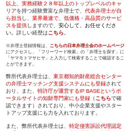
以上、実務経験２８年以上のトップレベルのキャ
リア
を持つ経験豊富な弁理士で、
代表弁理士が自
ら担当
し、
業界最速で、低価格・高品質のサービ
スを提供
しますので、
安心して、お任せくださ
い。
詳しい経歴は
こちら
。
※弁理士登録情報は、
こちらの日本弁理士会のホームページ
にアクセスし、「フリーワード検索」の「弁理士を探す」に
「ヤマモトマサヒサ」と入力して検索することで確認するこ
とができます。
弊所代表弁理士は、
東京都知的財産総合センター
の弁理士マッチング支援システムにも登録
されて
おり、また、
特許庁が運営するIP BASEというポ
ータルサイトの知財専門家にも登録
（
こちら
で確
認できます）されており、中小企業支援やスター
トアップ支援にも力を入れております。
また、弊所代表弁理士は、
特定侵害訴訟代理認定