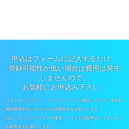
お気軽にお申込み下さい。
スタンダードプラン、ファーストプランの場合、以下の「条件付
無料調査申込」ボタンから調査申込をお願いします。
なお、エコノミープランの場合、「すぐに出願申込」ボタンから
出願申込をお願いします。
条件付無料調査申込
ホーム
利用規約
料金表
手続きの流れ
中小企業の為の商標登録service
早得プラン（商標登録）
更新・登録料納付サービス
【中国】商標登録サービス