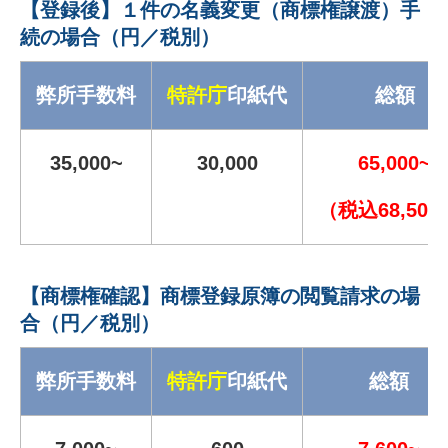
【登録後】１件の名義変更（商標権譲渡）手
続の場合（円／税別）
弊所手数料
特許庁
印紙代
総額
35,000~
30,000
65,000~
（税込68,500
【商標権確認】商標登録原簿の閲覧請求の場
合（円／税別）
弊所手数料
特許庁
印紙代
総額