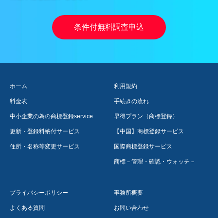
住所・名称等変更サービス
国際商標登録サービス
商標－管理・確認・ウォッチ－
プライバシーポリシー
事務所概要
よくある質問
お問い合わせ
有料相談・顧問契約サービス
弁理士事務所 リバティ
【韓国】商標登録サービス
商標・意匠 IP tips
国際意匠登録サービス
意匠登録サービス
商標－簡易検索－
商標登録 markregi ®
Copyright ©
商標登録 markregi ®