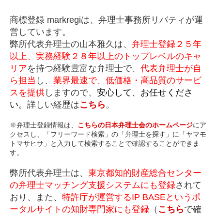
商標登録 markregiは、弁理士事務所リバティが運
営しています。
弊所代表弁理士の山本雅久は、
弁理士登録２５年
以上、実務経験２８年以上のトップレベルのキャ
リア
を持つ経験豊富な弁理士で、
代表弁理士が自
ら担当
し、
業界最速で、低価格・高品質のサービ
スを提供
しますので、
安心して、お任せくださ
い。
詳しい経歴は
こちら
。
※弁理士登録情報は、
こちらの日本弁理士会のホームページ
にア
クセスし、「フリーワード検索」の「弁理士を探す」に「ヤマモ
トマサヒサ」と入力して検索することで確認することができま
す。
弊所代表弁理士は、
東京都知的財産総合センター
の弁理士マッチング支援システムにも登録
されて
おり、また、
特許庁が運営するIP BASEというポ
ータルサイトの知財専門家にも登録
（
こちら
で確