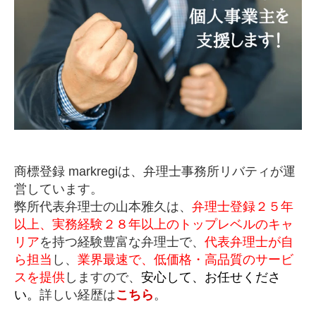
商標登録 markregiは、弁理士事務所リバティが運
営しています。
弊所代表弁理士の山本雅久は、
弁理士登録２５年
以上、実務経験２８年以上のトップレベルのキャ
リア
を持つ経験豊富な弁理士で、
代表弁理士が自
ら担当
し、
業界最速で、低価格・高品質のサービ
スを提供
しますので、
安心して、お任せくださ
い。
詳しい経歴は
こちら
。