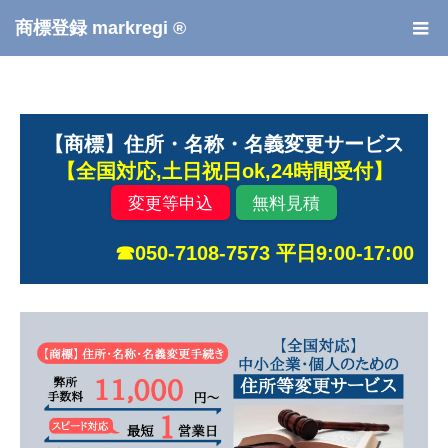
商標登録 markregi ®
【商標】住所・名称・名義変更サービス
【全国対応,土日祝日ok,24時間受付】
変更等申込
無料見積
☎050-7108-7573 平日9:00-17:00