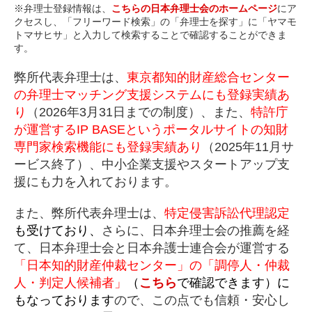
※弁理士登録情報は、
こちらの日本弁理士会のホームページ
にア
クセスし、「フリーワード検索」の「弁理士を探す」に「ヤマモ
トマサヒサ」と入力して検索することで確認することができま
す。
弊所代表弁理士は、
東京都知的財産総合センター
の弁理士マッチング支援システムにも登録実績あ
り
（2026年3月31日までの制度）、また、
特許庁
が運営するIP BASEというポータルサイトの知財
専門家検索機能にも登録実績あり
（2025年11月サ
ービス終了）、中小企業支援やスタートアップ支
援にも力を入れております。
また、弊所代表弁理士は、
特定侵害訴訟代理認定
も受けており、
さらに、日本弁理士会の推薦を経
て、日本弁理士会と日本弁護士連合会が運営する
「日本知的財産仲裁センター」の「調停人・仲裁
人・判定人候補者」
（
こちら
で確認できます）に
もなっております
ので、この点でも信頼・安心し